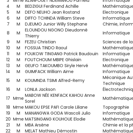
3
Mme
AZANFOUET NDEMANOU Pamela
Informatique
4
M
BEDZIGUI Ferdinand Achille
Mathématiqu
5
M
DEFO NEUHO Jean Rostand
Electronique
6
M
DIFFO TCHINDA William Steve
Informatique
7
M
DJEUMO Junior Willy Stephane
Chimie, infor
ELOUNDOU NGONO Dieudonné
8
M
Informatique
Thierry
9
M
FEZEU Christian
Sciences de la 
10
M
FOSSUA TINDO Raoul
Mathématiqu
11
M
FOUKOW TINGANG Patrick Baudouin
Informatique
12
M
FOUTCHOUM MBIPE Ghislain
Electronique
13
M
GEUFO TAKOUMBO Siryle Hervé
Mathématiqu
14
M
GUIMFACK William Aime
Informatique
Mécanique Aut
15
M
KOUMNDA TSIMI Alfred-Remy
Technique
16
M
LONLA Jackson
Électrotechni
MABOW NÉE KENFACK KAHOU Anne
17
Mme
Mathématiqu
Sorel
18
Mme
MAKOU EPSE PAFI Carole Liliane
Topographie
19
M
MANANGWA GODA Wascoli Julio
Informatique
20
Mme
MATSINGANG KOUHOUE Elodie
Mathématiqu
21
M
MBA Arsène
Chimie et la p
22
M
MELAT Mathieu Démostin
Mathématiqu