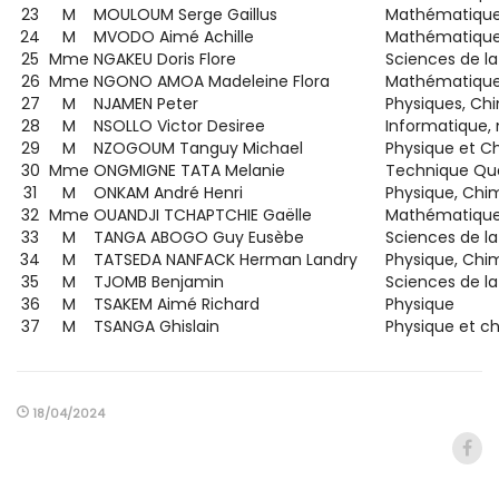
23
M
MOULOUM Serge Gaillus
Mathématique
24
M
MVODO Aimé Achille
Mathématiqu
25
Mme
NGAKEU Doris Flore
Sciences de la 
26
Mme
NGONO AMOA Madeleine Flora
Mathématiqu
27
M
NJAMEN Peter
Physiques, Ch
28
M
NSOLLO Victor Desiree
Informatique
29
M
NZOGOUM Tanguy Michael
Physique et C
30
Mme
ONGMIGNE TATA Melanie
Technique Qua
31
M
ONKAM André Henri
Physique, Chi
32
Mme
OUANDJI TCHAPTCHIE Gaëlle
Mathématiqu
33
M
TANGA ABOGO Guy Eusèbe
Sciences de la 
34
M
TATSEDA NANFACK Herman Landry
Physique, Chi
35
M
TJOMB Benjamin
Sciences de la 
36
M
TSAKEM Aimé Richard
Physique
37
M
TSANGA Ghislain
Physique et c
18/04/2024